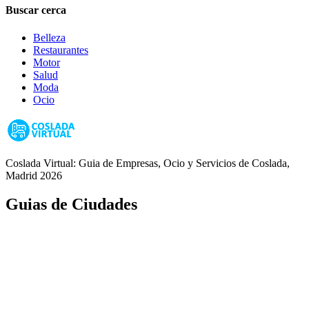
Buscar cerca
Belleza
Restaurantes
Motor
Salud
Moda
Ocio
Coslada Virtual: Guia de Empresas, Ocio y Servicios de Coslada,
Madrid 2026
Guias de Ciudades
Fuenlabrada
Alcorcón
Getafe
Móstoles
Leganés
Colmenar Viejo
Coslada