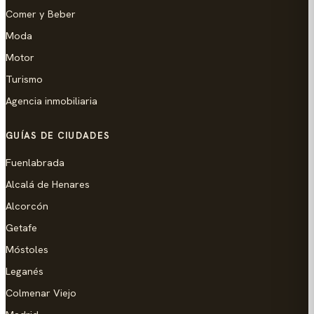
Comer y Beber
Moda
Motor
Turismo
Agencia inmobiliaria
GUÍAS DE CIUDADES
Fuenlabrada
Alcalá de Henares
Alcorcón
Getafe
Móstoles
Leganés
Colmenar Viejo