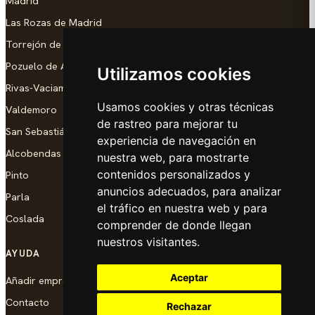
Madrid
Las Rozas de Madrid
Torrejón de Ardoz
Pozuelo de Alarcón
Utilizamos cookies
Rivas-Vaciamadrid
Usamos cookies y otras técnicas
Valdemoro
de rastreo para mejorar tu
San Sebastián de los Reyes
experiencia de navegación en
Alcobendas
nuestra web, para mostrarte
contenidos personalizados y
Pinto
anuncios adecuados, para analizar
Parla
el tráfico en nuestra web y para
Coslada
comprender de donde llegan
nuestros visitantes.
AYUDA
Aceptar
Añadir empresa
Contacto
Rechazar