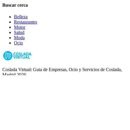
Buscar cerca
Belleza
Restaurantes
Motor
Salud
Moda
Ocio
Coslada Virtual: Guia de Empresas, Ocio y Servicios de Coslada,
Madrid 2026
Guias de Ciudades
Fuenlabrada
Alcorcón
Getafe
Móstoles
Leganés
Colmenar Viejo