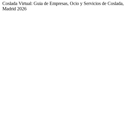
Coslada Virtual: Guia de Empresas, Ocio y Servicios de Coslada,
Madrid 2026
Guias de Ciudades
Fuenlabrada
Alcorcón
Getafe
Móstoles
Leganés
Colmenar Viejo
Coslada
Alcalá de Henares
Ayuda
Política de Privacidad
Aviso Legal
Política de Cookies
© Copyright 2026 Palike Networks, S.L.U.
Hecho con
en Coslada