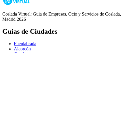
Coslada Virtual: Guia de Empresas, Ocio y Servicios de Coslada,
Madrid 2026
Guias de Ciudades
Fuenlabrada
Alcorcón
Getafe
Móstoles
Leganés
Colmenar Viejo
Coslada
Alcalá de Henares
Ayuda
Política de Privacidad
Aviso Legal
Política de Cookies
© Copyright 2026 Palike Networks, S.L.U.