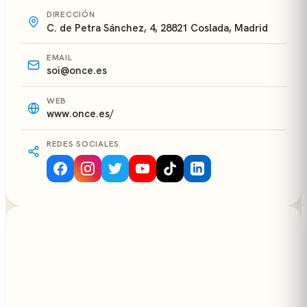
DIRECCIÓN
C. de Petra Sánchez, 4, 28821 Coslada, Madrid
EMAIL
soi@once.es
WEB
www.once.es/
REDES SOCIALES