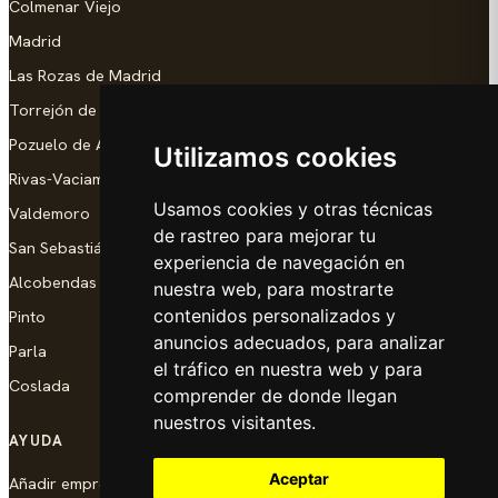
Colmenar Viejo
Madrid
Las Rozas de Madrid
Torrejón de Ardoz
Pozuelo de Alarcón
Utilizamos cookies
Rivas-Vaciamadrid
Usamos cookies y otras técnicas
Valdemoro
de rastreo para mejorar tu
San Sebastián de los Reyes
experiencia de navegación en
Alcobendas
nuestra web, para mostrarte
contenidos personalizados y
Pinto
anuncios adecuados, para analizar
Parla
el tráfico en nuestra web y para
Coslada
comprender de donde llegan
nuestros visitantes.
AYUDA
Aceptar
Añadir empresa