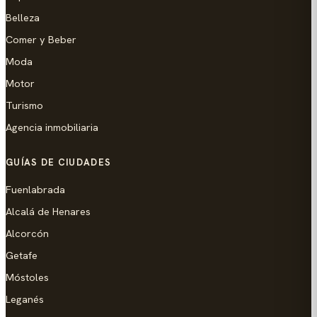
Belleza
Comer y Beber
Moda
Motor
Turismo
Agencia inmobiliaria
GUÍAS DE CIUDADES
Fuenlabrada
Alcalá de Henares
Alcorcón
Getafe
Móstoles
Leganés