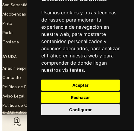
San Sebastián de los Reyes
Usamos cookies y otras técnicas
Alcobendas
de rastreo para mejorar tu
Pinto
experiencia de navegación en
Parla
nuestra web, para mostrarte
contenidos personalizados y
Coslada
anuncios adecuados, para analizar
el tráfico en nuestra web y para
AYUDA
comprender de donde llegan
Añadir empresa
nuestros visitantes.
Contacto
Aceptar
Política de Privacidad
Aviso Legal
Rechazar
Política de Cookies
Configurar
© 2026 Palike Networks, S.L.U.
Hecho con cariño en Coslada
Inicio
Explorar
Noticias
Añadir