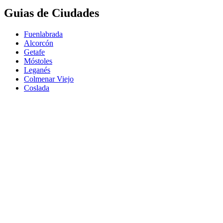
Guias de Ciudades
Fuenlabrada
Alcorcón
Getafe
Móstoles
Leganés
Colmenar Viejo
Coslada
Alcalá de Henares
Ayuda
Política de Privacidad
Aviso Legal
Política de Cookies
© Copyright 2026 Palike Networks, S.L.U.
Hecho con
en Coslada