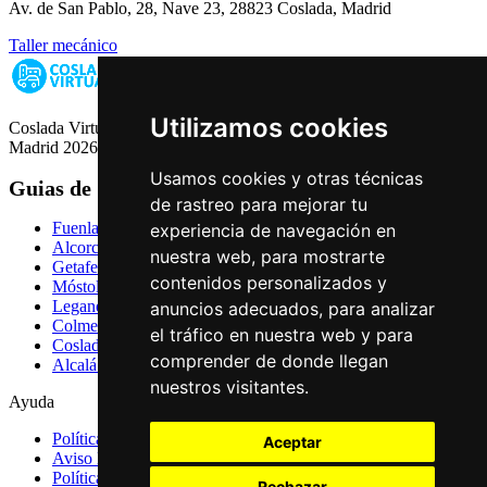
Av. de San Pablo, 28, Nave 23, 28823 Coslada, Madrid
Taller mecánico
Utilizamos cookies
Coslada Virtual: Guia de Empresas, Ocio y Servicios de Coslada,
Madrid 2026
Usamos cookies y otras técnicas
Guias de Ciudades
de rastreo para mejorar tu
Fuenlabrada
experiencia de navegación en
Alcorcón
nuestra web, para mostrarte
Getafe
contenidos personalizados y
Móstoles
Leganés
anuncios adecuados, para analizar
Colmenar Viejo
el tráfico en nuestra web y para
Coslada
comprender de donde llegan
Alcalá de Henares
nuestros visitantes.
Ayuda
Política de Privacidad
Aceptar
Aviso Legal
Política de Cookies
Rechazar