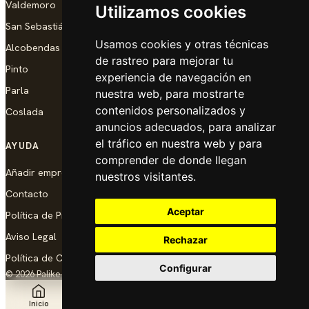
Valdemoro
Utilizamos cookies
San Sebastián de los Reyes
Usamos cookies y otras técnicas
Alcobendas
de rastreo para mejorar tu
Pinto
experiencia de navegación en
Parla
nuestra web, para mostrarte
contenidos personalizados y
Coslada
anuncios adecuados, para analizar
el tráfico en nuestra web y para
AYUDA
comprender de donde llegan
Añadir empresa
nuestros visitantes.
Contacto
Aceptar
Política de Privacidad
Aviso Legal
Rechazar
Política de Cookies
Configurar
© 2026 Palike Networks, S.L.U.
Hecho con cariño en Coslada
Inicio
Explorar
Noticias
Añadir