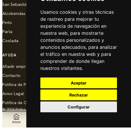
San Sebastián de los Reyes
Usamos cookies y otras técnicas
Alcobendas
de rastreo para mejorar tu
Pinto
experiencia de navegación en
Parla
nuestra web, para mostrarte
contenidos personalizados y
Coslada
anuncios adecuados, para analizar
el tráfico en nuestra web y para
AYUDA
comprender de donde llegan
Añadir empresa
nuestros visitantes.
Contacto
Aceptar
Política de Privacidad
Aviso Legal
Rechazar
Política de Cookies
Configurar
© 2026 Palike Networks, S.L.U.
Hecho con cariño en Coslada
Inicio
Explorar
Noticias
Añadir