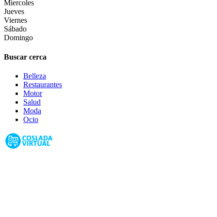
Miercoles
Jueves
Viernes
Sábado
Domingo
Buscar cerca
Belleza
Restaurantes
Motor
Salud
Moda
Ocio
Coslada Virtual: Guia de Empresas, Ocio y Servicios de Coslada,
Madrid 2026
Guias de Ciudades
Fuenlabrada