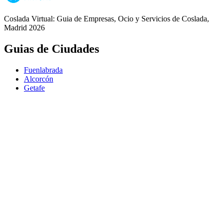
Coslada Virtual: Guia de Empresas, Ocio y Servicios de Coslada,
Madrid 2026
Guias de Ciudades
Fuenlabrada
Alcorcón
Getafe
Móstoles
Leganés
Colmenar Viejo
Coslada
Alcalá de Henares
Ayuda
Política de Privacidad
Aviso Legal
Política de Cookies
© Copyright 2026 Palike Networks, S.L.U.
Hecho con
en Coslada