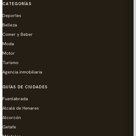
CATEGORÍAS
Deportes
Belleza
Comer y Beber
Moda
Motor
Turismo
Agencia inmobiliaria
GUÍAS DE CIUDADES
Fuenlabrada
Alcalá de Henares
Alcorcón
Getafe