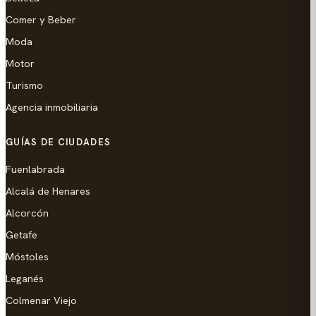
Comer y Beber
Moda
Motor
Turismo
Agencia inmobiliaria
GUÍAS DE CIUDADES
Fuenlabrada
Alcalá de Henares
Alcorcón
Getafe
Móstoles
Leganés
Colmenar Viejo