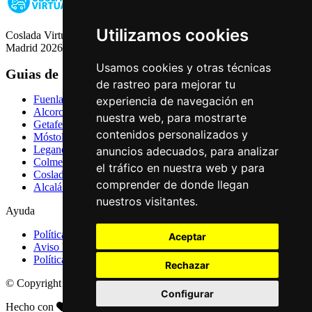
Utilizamos cookies
Coslada Virtual: Guia de Empresas, Ocio y Servicios de Coslada,
Madrid 2026
Usamos cookies y otras técnicas
Guias de Ciudades
de rastreo para mejorar tu
Fuenlabrada
experiencia de navegación en
Alcorcón
nuestra web, para mostrarte
Getafe
contenidos personalizados y
Móstoles
Leganés
anuncios adecuados, para analizar
Colmenar Viejo
el tráfico en nuestra web y para
Coslada
comprender de donde llegan
Alcalá de Henares
nuestros visitantes.
Ayuda
Política de Privacidad
Aceptar
Aviso Legal
Política de Cookies
Rechazar
© Copyright 2026 Palike Networks, S.L.U.
Configurar
Hecho con
en Coslada