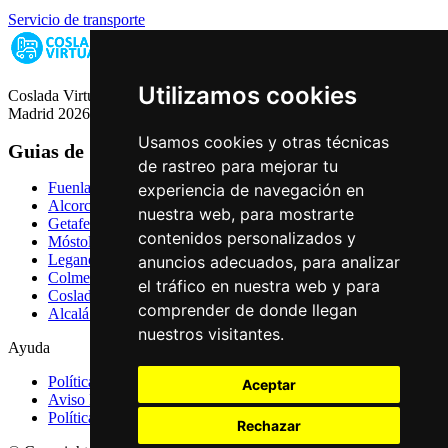
Servicio de transporte
Utilizamos cookies
Coslada Virtual: Guia de Empresas, Ocio y Servicios de Coslada,
Madrid 2026
Usamos cookies y otras técnicas
Guias de Ciudades
de rastreo para mejorar tu
Fuenlabrada
experiencia de navegación en
Alcorcón
nuestra web, para mostrarte
Getafe
contenidos personalizados y
Móstoles
Leganés
anuncios adecuados, para analizar
Colmenar Viejo
el tráfico en nuestra web y para
Coslada
comprender de donde llegan
Alcalá de Henares
nuestros visitantes.
Ayuda
Política de Privacidad
Aceptar
Aviso Legal
Política de Cookies
Rechazar