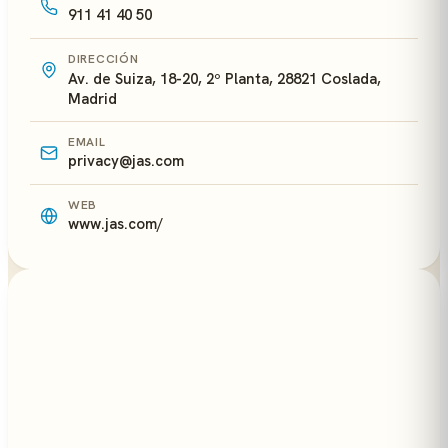
911 41 40 50
DIRECCIÓN
Av. de Suiza, 18-20, 2º Planta, 28821 Coslada,
Madrid
EMAIL
privacy@jas.com
WEB
www.jas.com/