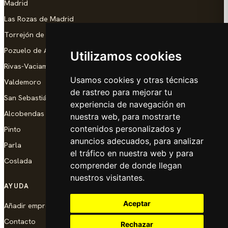
Madrid
Las Rozas de Madrid
Torrejón de Ardoz
Pozuelo de Alarcón
Utilizamos cookies
Rivas-Vaciamadrid
Usamos cookies y otras técnicas
Valdemoro
de rastreo para mejorar tu
San Sebastián de los Reyes
experiencia de navegación en
Alcobendas
nuestra web, para mostrarte
contenidos personalizados y
Pinto
anuncios adecuados, para analizar
Parla
el tráfico en nuestra web y para
Coslada
comprender de donde llegan
nuestros visitantes.
AYUDA
Aceptar
Añadir empresa
Contacto
Rechazar