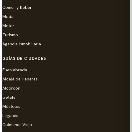
Comer y Beber
Moda
Motor
Turismo
Agencia inmobiliaria
GUÍAS DE CIUDADES
Fuenlabrada
Alcalá de Henares
Alcorcón
Getafe
Móstoles
Leganés
Colmenar Viejo