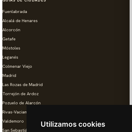
GUÍAS DE CIUDADES
Fuenlabrada
Alcalá de Henares
Alcorcón
Getafe
Móstoles
Leganés
Colmenar Viejo
Madrid
Las Rozas de Madrid
Torrejón de Ardoz
Pozuelo de Alarcón
Rivas-Vaciamadrid
Valdemoro
Utilizamos cookies
San Sebastián de los Reyes