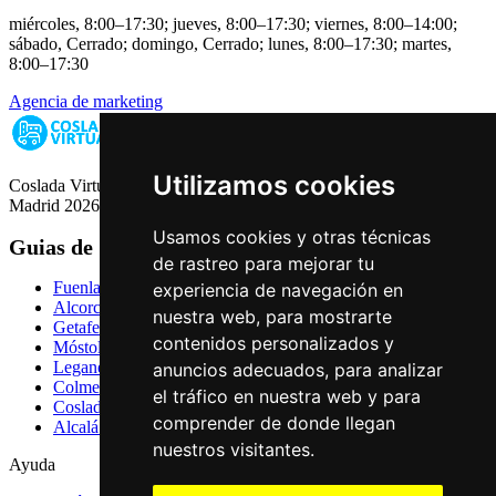
miércoles, 8:00–17:30; jueves, 8:00–17:30; viernes, 8:00–14:00;
sábado, Cerrado; domingo, Cerrado; lunes, 8:00–17:30; martes,
8:00–17:30
Agencia de marketing
Utilizamos cookies
Coslada Virtual: Guia de Empresas, Ocio y Servicios de Coslada,
Madrid 2026
Usamos cookies y otras técnicas
Guias de Ciudades
de rastreo para mejorar tu
Fuenlabrada
experiencia de navegación en
Alcorcón
nuestra web, para mostrarte
Getafe
contenidos personalizados y
Móstoles
Leganés
anuncios adecuados, para analizar
Colmenar Viejo
el tráfico en nuestra web y para
Coslada
comprender de donde llegan
Alcalá de Henares
nuestros visitantes.
Ayuda