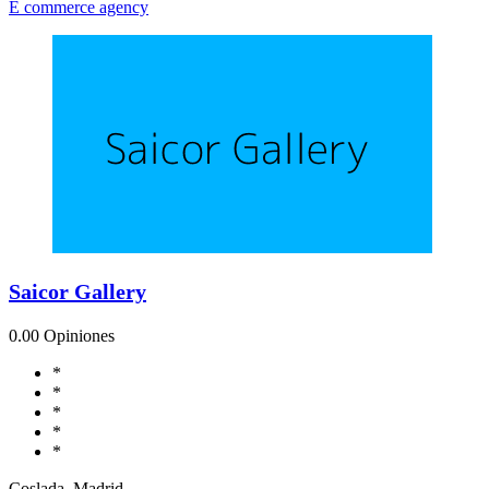
E commerce agency
Saicor Gallery
0.0
0 Opiniones
*
*
*
*
*
Coslada, Madrid