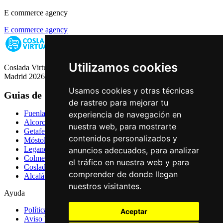
E commerce agency
E commerce agency
Utilizamos cookies
Coslada Virtual: Guia de Empresas, Ocio y Servicios de Coslada,
Madrid 2026
Usamos cookies y otras técnicas
Guias de Ciudades
de rastreo para mejorar tu
Fuenlabrada
experiencia de navegación en
Alcorcón
nuestra web, para mostrarte
Getafe
contenidos personalizados y
Móstoles
Leganés
anuncios adecuados, para analizar
Colmenar Viejo
el tráfico en nuestra web y para
Coslada
comprender de donde llegan
Alcalá de Henares
nuestros visitantes.
Ayuda
Política de Privacidad
Aceptar
Aviso Legal