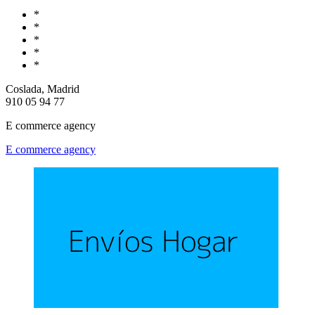
*
*
*
*
*
Coslada, Madrid
910 05 94 77
E commerce agency
E commerce agency