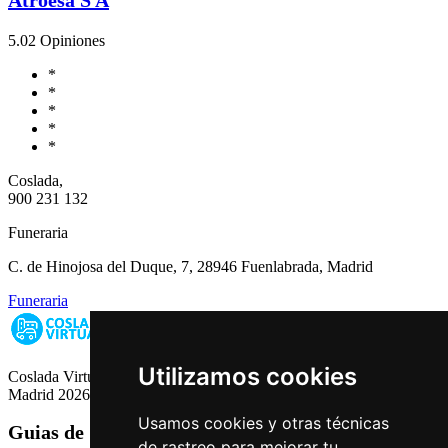
5.0
2 Opiniones
*
*
*
*
*
Coslada,
900 231 132
Funeraria
C. de Hinojosa del Duque, 7, 28946 Fuenlabrada, Madrid
Funeraria
Utilizamos cookies
Coslada Virtual: Guia de Empresas, Ocio y Servicios de Coslada,
Madrid 2026
Usamos cookies y otras técnicas
Guias de Ciudades
de rastreo para mejorar tu