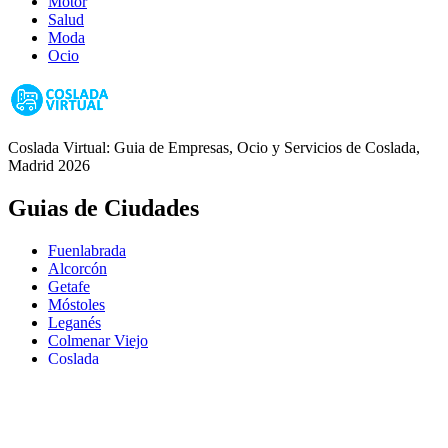
Motor
Salud
Moda
Ocio
Coslada Virtual: Guia de Empresas, Ocio y Servicios de Coslada,
Madrid 2026
Guias de Ciudades
Fuenlabrada
Alcorcón
Getafe
Móstoles
Leganés
Colmenar Viejo
Coslada
Alcalá de Henares
Ayuda
Política de Privacidad