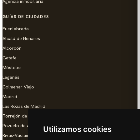
Agencia inmobiliaria
GUÍAS DE CIUDADES
Fuenlabrada
Alcalá de Henares
Alcorcón
Getafe
Móstoles
Leganés
Colmenar Viejo
Madrid
Las Rozas de Madrid
Torrejón de Ardoz
Pozuelo de Alarcón
Utilizamos cookies
Rivas-Vaciamadrid