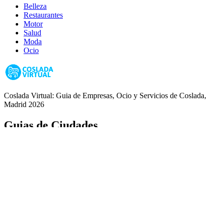
Belleza
Restaurantes
Motor
Salud
Moda
Ocio
Coslada Virtual: Guia de Empresas, Ocio y Servicios de Coslada,
Madrid 2026
Guias de Ciudades
Fuenlabrada
Alcorcón
Getafe
Móstoles
Leganés
Colmenar Viejo
Coslada
Alcalá de Henares