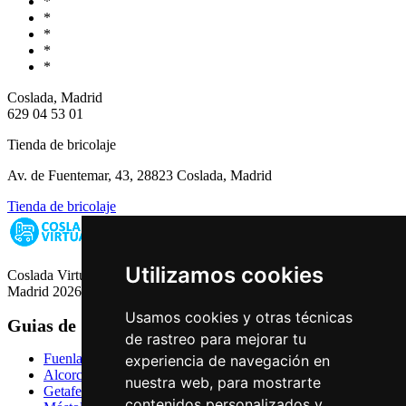
*
*
*
*
*
Coslada, Madrid
629 04 53 01
Tienda de bricolaje
Av. de Fuentemar, 43, 28823 Coslada, Madrid
Tienda de bricolaje
Utilizamos cookies
Coslada Virtual: Guia de Empresas, Ocio y Servicios de Coslada,
Madrid 2026
Usamos cookies y otras técnicas
Guias de Ciudades
de rastreo para mejorar tu
Fuenlabrada
experiencia de navegación en
Alcorcón
nuestra web, para mostrarte
Getafe
contenidos personalizados y