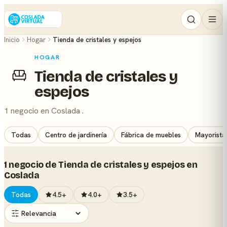
Inicio
Hogar
Tienda de cristales y espejos
HOGAR
Tienda de cristales y
espejos
1 negocio en Coslada .
Todas
Centro de jardinería
Fábrica de muebles
Mayorista
1 negocio de Tienda de cristales y espejos en
Coslada
Todas
4.5+
4.0+
3.5+