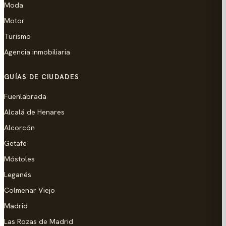
Moda
Motor
Turismo
Agencia inmobiliaria
GUÍAS DE CIUDADES
Fuenlabrada
Alcalá de Henares
Alcorcón
Getafe
Móstoles
Leganés
Colmenar Viejo
Madrid
Las Rozas de Madrid