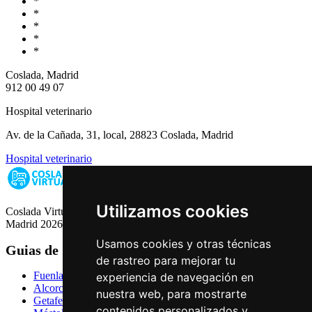
*
*
*
*
*
Coslada, Madrid
912 00 49 07
Hospital veterinario
Av. de la Cañada, 31, local, 28823 Coslada, Madrid
Hospital veterinario
Utilizamos cookies
Coslada Virtual: Guia de Empresas, Ocio y Servicios de Coslada,
Madrid 2026
Usamos cookies y otras técnicas
Guias de Ciudades
de rastreo para mejorar tu
Fuenlabrada
experiencia de navegación en
Alcorcón
nuestra web, para mostrarte
Getafe
contenidos personalizados y