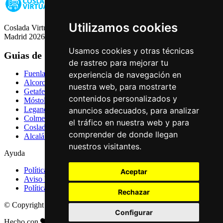
Utilizamos cookies
Coslada Virtual: Guia de Empresas, Ocio y Servicios de Coslada,
Madrid 2026
Usamos cookies y otras técnicas
Guias de Ciudades
de rastreo para mejorar tu
Fuenlabrada
experiencia de navegación en
Alcorcón
nuestra web, para mostrarte
Getafe
contenidos personalizados y
Móstoles
Leganés
anuncios adecuados, para analizar
Colmenar Viejo
el tráfico en nuestra web y para
Coslada
comprender de donde llegan
Alcalá de Henares
nuestros visitantes.
Ayuda
Política de Privacidad
Aceptar
Aviso Legal
Política de Cookies
Rechazar
© Copyright 2026 Palike Networks, S.L.U.
Configurar
Hecho con
en Coslada