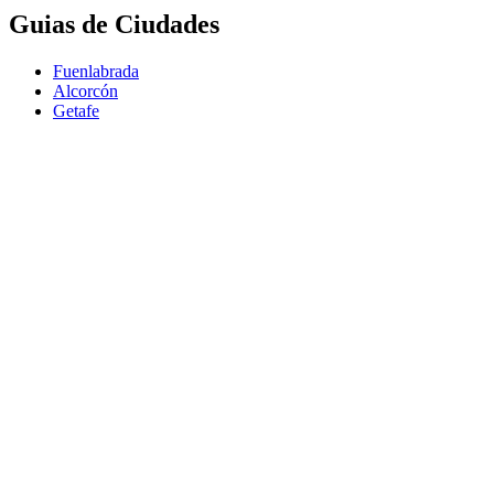
Guias de Ciudades
Fuenlabrada
Alcorcón
Getafe
Móstoles
Leganés
Colmenar Viejo
Coslada
Alcalá de Henares
Ayuda
Política de Privacidad
Aviso Legal
Política de Cookies
© Copyright 2026 Palike Networks, S.L.U.
Hecho con
en Coslada