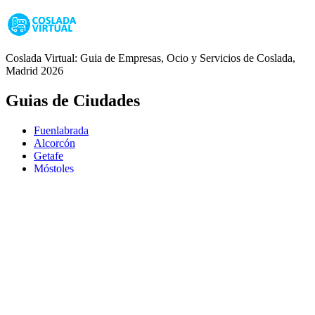
Coslada Virtual: Guia de Empresas, Ocio y Servicios de Coslada,
Madrid 2026
Guias de Ciudades
Fuenlabrada
Alcorcón
Getafe
Móstoles
Leganés
Colmenar Viejo
Coslada
Alcalá de Henares
Ayuda
Política de Privacidad
Aviso Legal
Política de Cookies