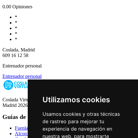
0.0
0 Opiniones
*
*
*
*
*
Coslada, Madrid
609 16 12 58
Entrenador personal
Entrenador personal
Utilizamos cookies
Coslada Virtual: Guia de Empresas, Ocio y Servicios de Coslada,
Madrid 2026
Usamos cookies y otras técnicas
Guias de Ciudades
de rastreo para mejorar tu
Fuenlabrada
experiencia de navegación en
Alcorcón
nuestra web, para mostrarte