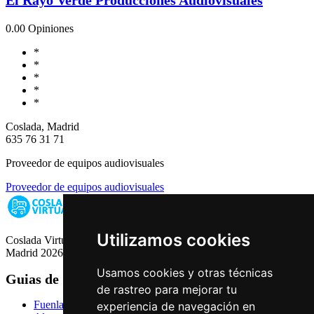
0.0
0 Opiniones
*
*
*
*
*
Coslada, Madrid
635 76 31 71
Proveedor de equipos audiovisuales
Proveedor de equipos audiovisuales
Utilizamos cookies
Coslada Virtual: Guia de Empresas, Ocio y Servicios de Coslada,
Madrid 2026
Usamos cookies y otras técnicas
Guias de Ciudades
de rastreo para mejorar tu
Fuenlabrada
experiencia de navegación en