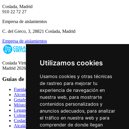
Coslada, Madrid
910 22 72 27
Empresa de aislamientos
C. del Greco, 3, 28821 Coslada, Madrid
Empresa de aislamientos
Utilizamos cookies
Coslada Virtual: Guia de Empresas, Ocio y Servicios de Coslada,
Madrid 2026
Usamos cookies y otras técnicas
Guias de Ciudades
de rastreo para mejorar tu
Fuenlabrada
experiencia de navegación en
Alcorcón
nuestra web, para mostrarte
Getafe
contenidos personalizados y
Móstoles
Leganés
anuncios adecuados, para analizar
Colmenar Viejo
el tráfico en nuestra web y para
Coslada
comprender de donde llegan
Alcalá de Henares