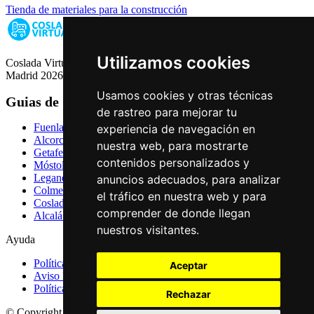
Tienda de materiales para la construcción
Utilizamos cookies
Coslada Virtual: Guia de Empresas, Ocio y Servicios de Coslada,
Madrid 2026
Usamos cookies y otras técnicas
Guias de Ciudades
de rastreo para mejorar tu
Fuenlabrada
experiencia de navegación en
Alcorcón
nuestra web, para mostrarte
Getafe
contenidos personalizados y
Móstoles
Leganés
anuncios adecuados, para analizar
Colmenar Viejo
el tráfico en nuestra web y para
Coslada
comprender de donde llegan
Alcalá de Henares
nuestros visitantes.
Ayuda
Política de Privacidad
Aceptar
Aviso Legal
Política de Cookies
Rechazar
© Copyright 2026 Palike Networks, S.L.U.