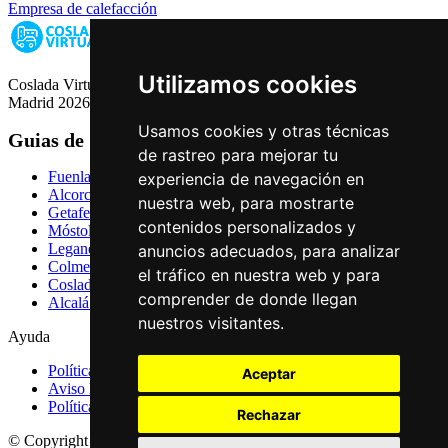
Empresa de calefacción
Utilizamos cookies
Coslada Virtual: Guia de Empresas, Ocio y Servicios de Coslada,
Madrid 2026
Usamos cookies y otras técnicas
Guias de Ciudades
de rastreo para mejorar tu
Fuenlabrada
experiencia de navegación en
Alcorcón
nuestra web, para mostrarte
Getafe
contenidos personalizados y
Móstoles
Leganés
anuncios adecuados, para analizar
Colmenar Viejo
el tráfico en nuestra web y para
Coslada
comprender de donde llegan
Alcalá de Henares
nuestros visitantes.
Ayuda
Política de Privacidad
Aceptar
Aviso Legal
Política de Cookies
Rechazar
© Copyright 2026 Palike Networks, S.L.U.