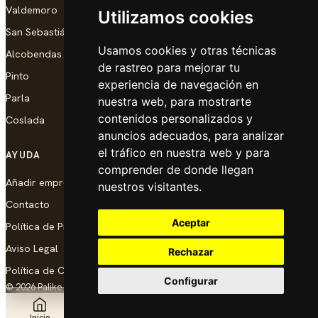
Valdemoro
Utilizamos cookies
San Sebastián de los Reyes
Usamos cookies y otras técnicas
Alcobendas
de rastreo para mejorar tu
Pinto
experiencia de navegación en
Parla
nuestra web, para mostrarte
contenidos personalizados y
Coslada
anuncios adecuados, para analizar
el tráfico en nuestra web y para
AYUDA
comprender de donde llegan
Añadir empresa
nuestros visitantes.
Contacto
Aceptar
Política de Privacidad
Aviso Legal
Rechazar
Política de Cookies
Configurar
© 2026 Palike Networks, S.L.U.
Hecho con cariño en Coslada
Inicio
Explorar
Noticias
Añadir