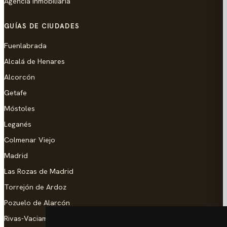
Agencia inmobiliaria
GUÍAS DE CIUDADES
Fuenlabrada
Alcalá de Henares
Alcorcón
Getafe
Móstoles
Leganés
Colmenar Viejo
Madrid
Las Rozas de Madrid
Torrejón de Ardoz
Pozuelo de Alarcón
Rivas-Vaciamadrid