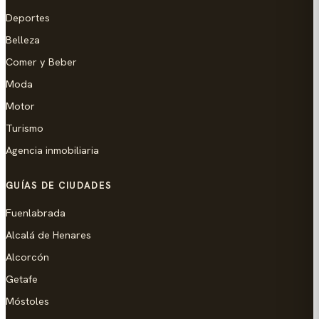
Deportes
Belleza
Comer y Beber
Moda
Motor
Turismo
Agencia inmobiliaria
GUÍAS DE CIUDADES
Fuenlabrada
Alcalá de Henares
Alcorcón
Getafe
Móstoles