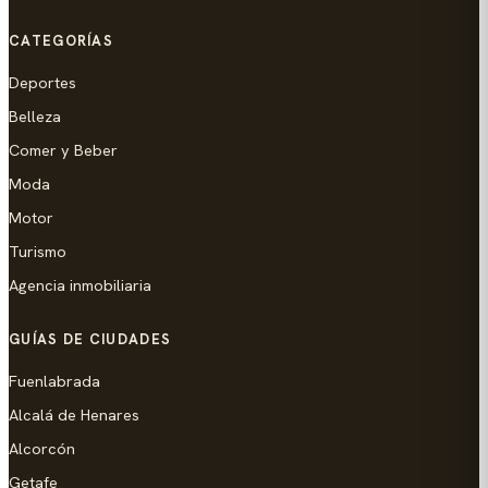
CATEGORÍAS
Deportes
Belleza
Comer y Beber
Moda
Motor
Turismo
Agencia inmobiliaria
GUÍAS DE CIUDADES
Fuenlabrada
Alcalá de Henares
Alcorcón
Getafe