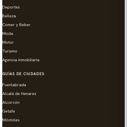
Deportes
Belleza
Comer y Beber
Moda
Motor
Turismo
Agencia inmobiliaria
GUÍAS DE CIUDADES
Fuenlabrada
Alcalá de Henares
Alcorcón
Getafe
Móstoles