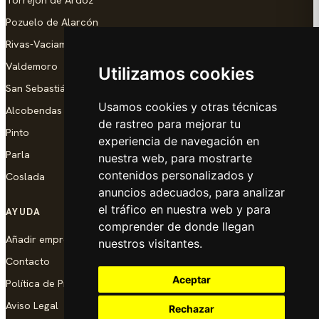
Pozuelo de Alarcón
Rivas-Vaciamadrid
Valdemoro
Utilizamos cookies
San Sebastián de los Reyes
Usamos cookies y otras técnicas
Alcobendas
de rastreo para mejorar tu
Pinto
experiencia de navegación en
Parla
nuestra web, para mostrarte
contenidos personalizados y
Coslada
anuncios adecuados, para analizar
el tráfico en nuestra web y para
AYUDA
comprender de donde llegan
Añadir empresa
nuestros visitantes.
Contacto
Aceptar
Política de Privacidad
Aviso Legal
Rechazar