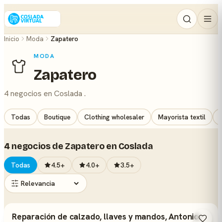
Inicio
Moda
Zapatero
MODA
Zapatero
4 negocios en Coslada .
Todas
Boutique
Clothing wholesaler
Mayorista textil
4 negocios de Zapatero en Coslada
Todas
4.5+
4.0+
3.5+
Reparación de calzado, llaves y mandos, Antonio.