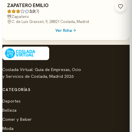
ZAPATERO EMILIO
3,0
(7)
Zapatero
C. de Luis Grasset, 9, 28821 Coslada, Madrid
Ver ficha
Coslada Virtual: Guia de Empresas, Ocio
y Servicios de Coslada, Madrid 2026
CATEGORÍAS
Deportes
Belleza
Comer y Beber
Moda