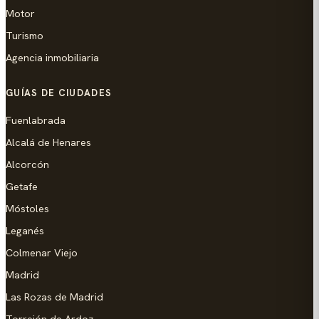
Motor
Turismo
Agencia inmobiliaria
GUÍAS DE CIUDADES
Fuenlabrada
Alcalá de Henares
Alcorcón
Getafe
Móstoles
Leganés
Colmenar Viejo
Madrid
Las Rozas de Madrid
Torrejón de Ardoz