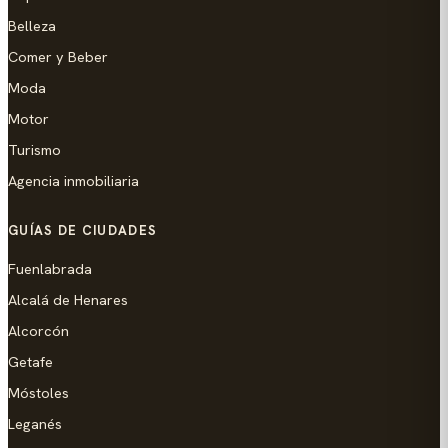
Belleza
Comer y Beber
Moda
Motor
Turismo
Agencia inmobiliaria
GUÍAS DE CIUDADES
Fuenlabrada
Alcalá de Henares
Alcorcón
Getafe
Móstoles
Leganés