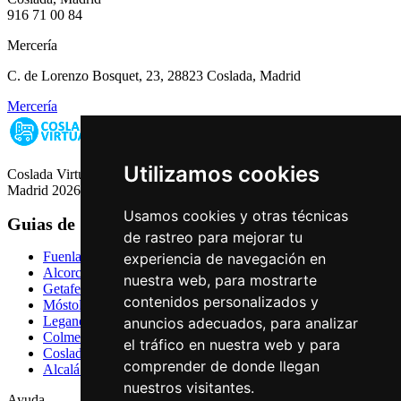
916 71 00 84
Mercería
C. de Lorenzo Bosquet, 23, 28823 Coslada, Madrid
Mercería
Utilizamos cookies
Coslada Virtual: Guia de Empresas, Ocio y Servicios de Coslada,
Madrid 2026
Usamos cookies y otras técnicas
Guias de Ciudades
de rastreo para mejorar tu
Fuenlabrada
experiencia de navegación en
Alcorcón
nuestra web, para mostrarte
Getafe
contenidos personalizados y
Móstoles
Leganés
anuncios adecuados, para analizar
Colmenar Viejo
el tráfico en nuestra web y para
Coslada
comprender de donde llegan
Alcalá de Henares
nuestros visitantes.
Ayuda