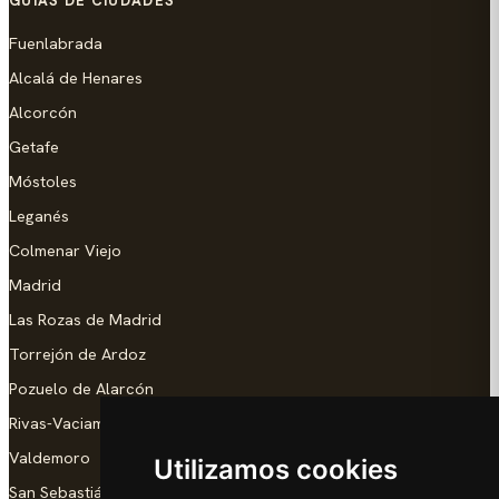
GUÍAS DE CIUDADES
Fuenlabrada
Alcalá de Henares
Alcorcón
Getafe
Móstoles
Leganés
Colmenar Viejo
Madrid
Las Rozas de Madrid
Torrejón de Ardoz
Pozuelo de Alarcón
Rivas-Vaciamadrid
Valdemoro
Utilizamos cookies
San Sebastián de los Reyes