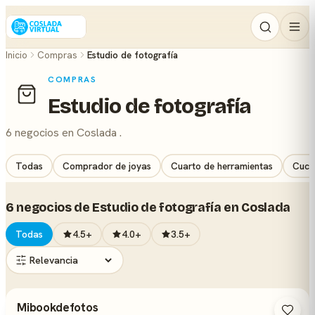
Inicio
Compras
Estudio de fotografía
COMPRAS
Estudio de fotografía
6 negocios en Coslada .
Todas
Comprador de joyas
Cuarto de herramientas
Cuchi
6 negocios de Estudio de fotografía en Coslada
Todas
4.5+
4.0+
3.5+
Mibookdefotos