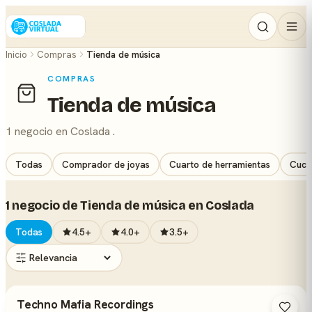
Inicio
Compras
Tienda de música
COMPRAS
Tienda de música
1 negocio en Coslada .
Todas
Comprador de joyas
Cuarto de herramientas
Cuchi
1 negocio de Tienda de música en Coslada
Todas
4.5+
4.0+
3.5+
Techno Mafia Recordings