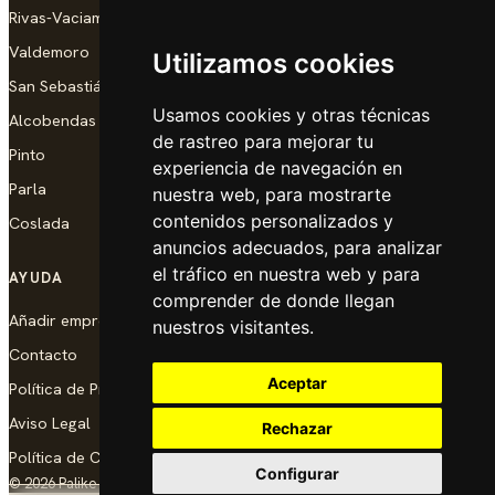
Rivas-Vaciamadrid
Valdemoro
Utilizamos cookies
San Sebastián de los Reyes
Usamos cookies y otras técnicas
Alcobendas
de rastreo para mejorar tu
Pinto
experiencia de navegación en
Parla
nuestra web, para mostrarte
contenidos personalizados y
Coslada
anuncios adecuados, para analizar
el tráfico en nuestra web y para
AYUDA
comprender de donde llegan
Añadir empresa
nuestros visitantes.
Contacto
Aceptar
Política de Privacidad
Aviso Legal
Rechazar
Política de Cookies
Configurar
© 2026 Palike Networks, S.L.U.
Hecho con cariño en Coslada