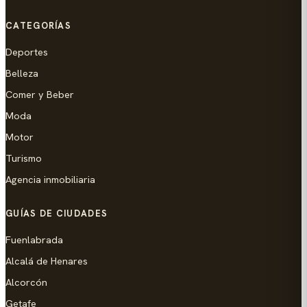
CATEGORÍAS
Deportes
Belleza
Comer y Beber
Moda
Motor
Turismo
Agencia inmobiliaria
GUÍAS DE CIUDADES
Fuenlabrada
Alcalá de Henares
Alcorcón
Getafe