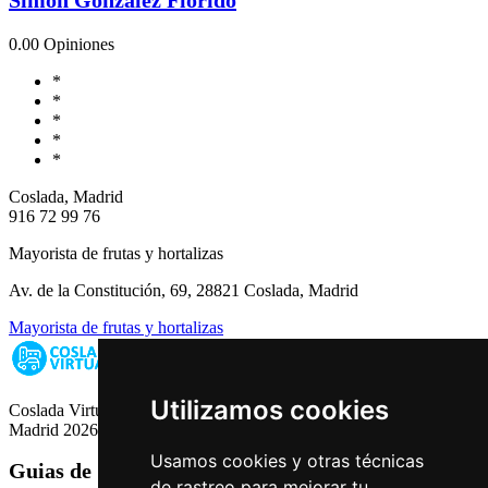
0.0
0 Opiniones
*
*
*
*
*
Coslada, Madrid
916 72 99 76
Mayorista de frutas y hortalizas
Av. de la Constitución, 69, 28821 Coslada, Madrid
Mayorista de frutas y hortalizas
Utilizamos cookies
Coslada Virtual: Guia de Empresas, Ocio y Servicios de Coslada,
Madrid 2026
Usamos cookies y otras técnicas
Guias de Ciudades
de rastreo para mejorar tu