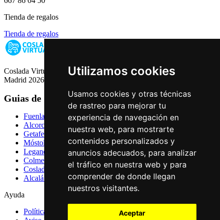
667 86 04 50
Tienda de regalos
Tienda de regalos
Utilizamos cookies
Coslada Virtual: Guia de Empresas, Ocio y Servicios de Coslada,
Madrid 2026
Usamos cookies y otras técnicas
Guias de Ciudades
de rastreo para mejorar tu
Fuenlabrada
experiencia de navegación en
Alcorcón
nuestra web, para mostrarte
Getafe
contenidos personalizados y
Móstoles
Leganés
anuncios adecuados, para analizar
Colmenar Viejo
el tráfico en nuestra web y para
Coslada
comprender de donde llegan
Alcalá de Henares
nuestros visitantes.
Ayuda
Política de Privacidad
Aceptar