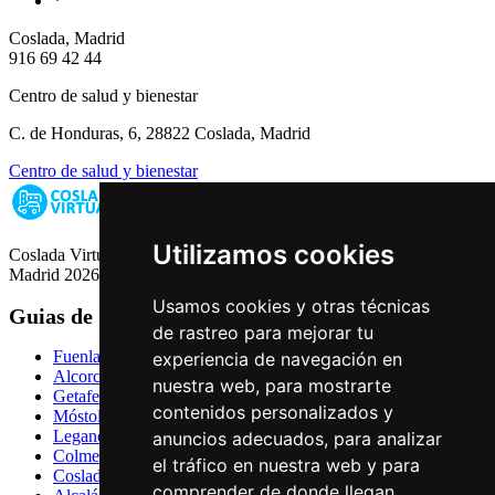
*
Coslada, Madrid
916 69 42 44
Centro de salud y bienestar
C. de Honduras, 6, 28822 Coslada, Madrid
Centro de salud y bienestar
Utilizamos cookies
Coslada Virtual: Guia de Empresas, Ocio y Servicios de Coslada,
Madrid 2026
Usamos cookies y otras técnicas
Guias de Ciudades
de rastreo para mejorar tu
Fuenlabrada
experiencia de navegación en
Alcorcón
nuestra web, para mostrarte
Getafe
contenidos personalizados y
Móstoles
Leganés
anuncios adecuados, para analizar
Colmenar Viejo
el tráfico en nuestra web y para
Coslada
comprender de donde llegan