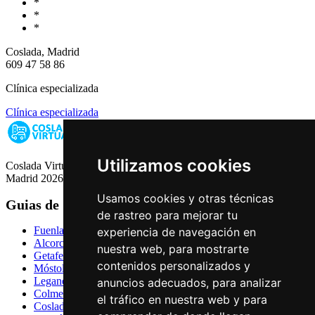
*
*
*
Coslada, Madrid
609 47 58 86
Clínica especializada
Clínica especializada
Utilizamos cookies
Coslada Virtual: Guia de Empresas, Ocio y Servicios de Coslada,
Madrid 2026
Usamos cookies y otras técnicas
Guias de Ciudades
de rastreo para mejorar tu
Fuenlabrada
experiencia de navegación en
Alcorcón
nuestra web, para mostrarte
Getafe
contenidos personalizados y
Móstoles
Leganés
anuncios adecuados, para analizar
Colmenar Viejo
el tráfico en nuestra web y para
Coslada